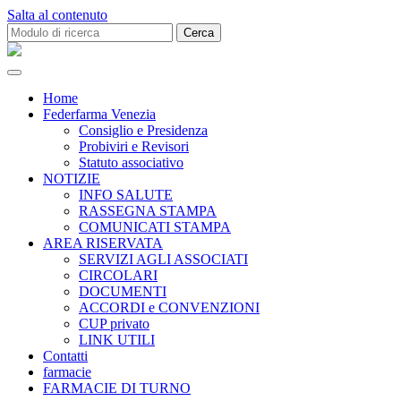
Salta al contenuto
Cerca:
Federfarma
Venezia
Home
Federfarma Venezia
Consiglio e Presidenza
Probiviri e Revisori
Statuto associativo
NOTIZIE
INFO SALUTE
RASSEGNA STAMPA
COMUNICATI STAMPA
AREA RISERVATA
SERVIZI AGLI ASSOCIATI
CIRCOLARI
DOCUMENTI
ACCORDI e CONVENZIONI
CUP privato
LINK UTILI
Contatti
farmacie
FARMACIE DI TURNO