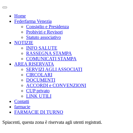
Attiva/disattiva
il
Home
campo
Federfarma Venezia
di
Consiglio e Presidenza
ricerca
Probiviri e Revisori
Statuto associativo
NOTIZIE
INFO SALUTE
RASSEGNA STAMPA
COMUNICATI STAMPA
AREA RISERVATA
SERVIZI AGLI ASSOCIATI
CIRCOLARI
DOCUMENTI
ACCORDI e CONVENZIONI
CUP privato
LINK UTILI
Contatti
farmacie
FARMACIE DI TURNO
Spiacenti, questa zona è riservata agli utenti registrati.