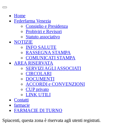
Attiva/disattiva
il
Home
campo
Federfarma Venezia
di
Consiglio e Presidenza
ricerca
Probiviri e Revisori
Statuto associativo
NOTIZIE
INFO SALUTE
RASSEGNA STAMPA
COMUNICATI STAMPA
AREA RISERVATA
SERVIZI AGLI ASSOCIATI
CIRCOLARI
DOCUMENTI
ACCORDI e CONVENZIONI
CUP privato
LINK UTILI
Contatti
farmacie
FARMACIE DI TURNO
Spiacenti, questa zona è riservata agli utenti registrati.