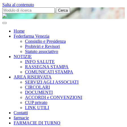
Salta al contenuto
Cerca:
Federfarma
Venezia
Home
Federfarma Venezia
Consiglio e Presidenza
Probiviri e Revisori
Statuto associativo
NOTIZIE
INFO SALUTE
RASSEGNA STAMPA
COMUNICATI STAMPA
AREA RISERVATA
SERVIZI AGLI ASSOCIATI
CIRCOLARI
DOCUMENTI
ACCORDI e CONVENZIONI
CUP privato
LINK UTILI
Contatti
farmacie
FARMACIE DI TURNO