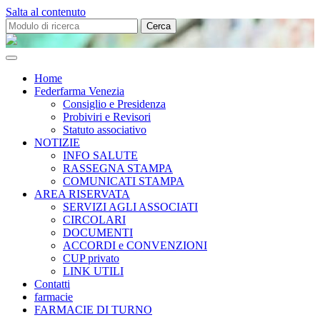
Salta al contenuto
Cerca:
Federfarma
Venezia
Home
Federfarma Venezia
Consiglio e Presidenza
Probiviri e Revisori
Statuto associativo
NOTIZIE
INFO SALUTE
RASSEGNA STAMPA
COMUNICATI STAMPA
AREA RISERVATA
SERVIZI AGLI ASSOCIATI
CIRCOLARI
DOCUMENTI
ACCORDI e CONVENZIONI
CUP privato
LINK UTILI
Contatti
farmacie
FARMACIE DI TURNO