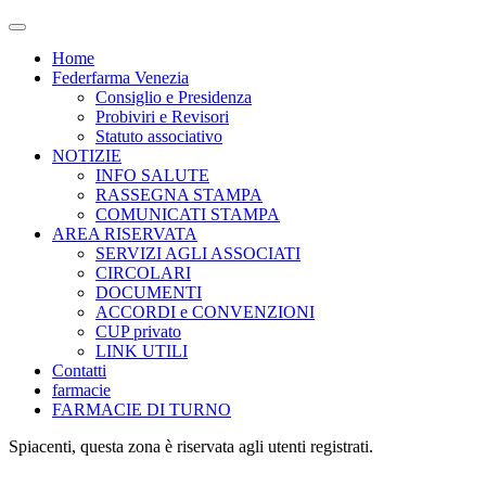
Attiva/disattiva
il
Home
campo
Federfarma Venezia
di
Consiglio e Presidenza
ricerca
Probiviri e Revisori
Statuto associativo
NOTIZIE
INFO SALUTE
RASSEGNA STAMPA
COMUNICATI STAMPA
AREA RISERVATA
SERVIZI AGLI ASSOCIATI
CIRCOLARI
DOCUMENTI
ACCORDI e CONVENZIONI
CUP privato
LINK UTILI
Contatti
farmacie
FARMACIE DI TURNO
Spiacenti, questa zona è riservata agli utenti registrati.