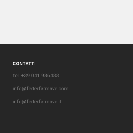
CONTATTI
tel. +39 041 986488
info@federfarmave.com
info@federfarmave.it